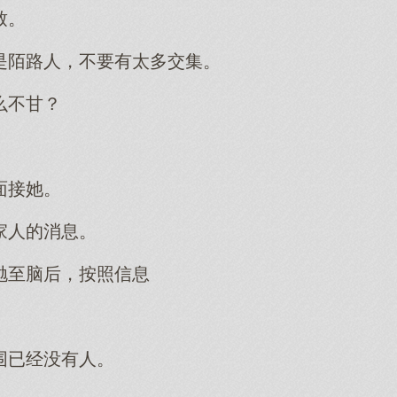
致。
是陌路人，不要有太多交集。
么不甘？
面接她。
家人的消息。
抛至脑后，按照信息
围已经没有人。