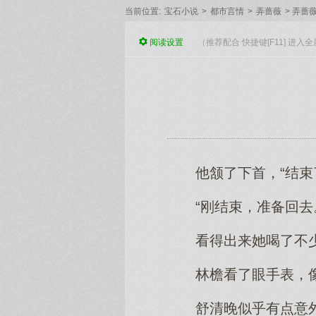
当前位置:
宝石小说
>
都市言情
>
弄蔷薇
>
弄蔷薇
阅读
设置
（推荐配合 快捷键[F11] 进
他颔了下首，“结束
“刚结束，准备回去
看得出来她喝了不
林檐看了眼手表，
舒清晚似乎有点意