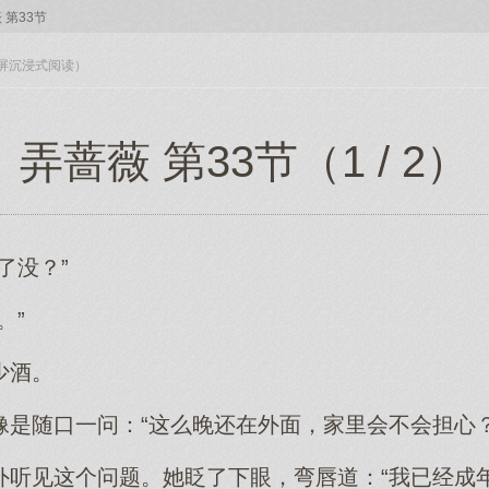
 第33节
入全屏沉浸式阅读）
弄蔷薇 第33节（1 / 2）
了没？”
。”
少酒。
像是随口一问：“这么晚还在外面，家里会不会担心？
外听见这个问题。她眨了下眼，弯唇道：“我已经成