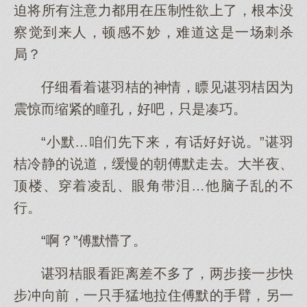
迫将所有注意力都用在压制性欲上了，根本没
察觉到来人，顿感不妙，难道这是一场刺杀
局？
仔细看着谌羽桔的神情，瞟见谌羽桔因为
震惊而缩紧的瞳孔，好吧，只是凑巧。
“小默…咱们先下来，有话好好说。”谌羽
桔冷静的说道，缓慢的朝傅默走去。大半夜、
顶楼、穿着凌乱、眼角带泪…他脑子乱的不
行。
“啊？”傅默懵了。
谌羽桔眼看距离差不多了，两步接一步快
步冲向前，一只手猛地拉住傅默的手臂，另一