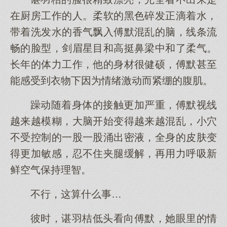
在厨房工作的人。柔软的黑色碎发正滴着水，
带着洗发水的香气飘入傅默混乱的脑，线条流
畅的脸型，剑眉星目和高挺鼻梁中和了柔气。
长年的体力工作，他的身材很健硕，傅默甚至
能感受到衣物下因为情绪激动而紧绷的腹肌。
躁动随着身体的接触更加严重，傅默视线
越来越模糊，大脑开始变得越来越混乱，小穴
不受控制的一股一股涌出密液，全身的皮肤变
得更加敏感，忍不住夹腿缓解，再用力呼吸新
鲜空气保持理智。
不行，这算什么事…
彼时，谌羽桔低头看向傅默，她眼里的情