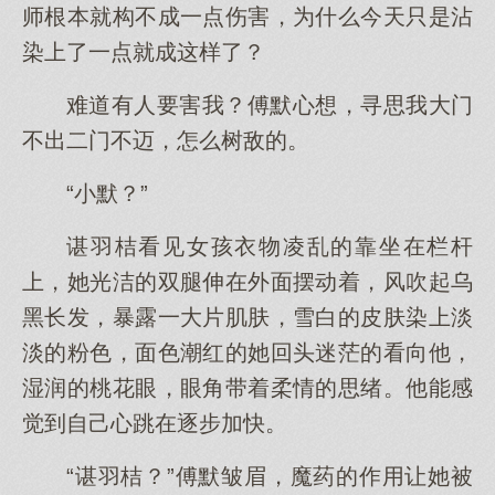
师根本就构不成一点伤害，为什么今天只是沾
染上了一点就成这样了？
难道有人要害我？傅默心想，寻思我大门
不出二门不迈，怎么树敌的。
“小默？”
谌羽桔看见女孩衣物凌乱的靠坐在栏杆
上，她光洁的双腿伸在外面摆动着，风吹起乌
黑长发，暴露一大片肌肤，雪白的皮肤染上淡
淡的粉色，面色潮红的她回头迷茫的看向他，
湿润的桃花眼，眼角带着柔情的思绪。他能感
觉到自己心跳在逐步加快。
“谌羽桔？”傅默皱眉，魔药的作用让她被