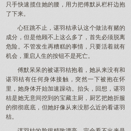
只手快速揽住她的腰，用力把傅默从栏杆边抱
了下来。
心狂跳不止，谌羽桔承认这个做法有赌的
成分，但是他顾不上这么多了，首先必须脱离
危险。不管发生再糟糕的事情，只要活着就有
机会，重启人生的按钮不是死亡。
傅默呆呆的被谌羽桔抱着，她从来没有和
谌羽桔有任何身体接触，突然一下被抱在怀
里，她身体开始加速躁动。抬头，回想，谌羽
桔是她无意间挖到的宝藏主厨，厨艺把她折服
的彻彻底底，但她好像从来没那么近的看谌羽
桔。
谌羽桔的脸很精致漂亮，完全看不出来是