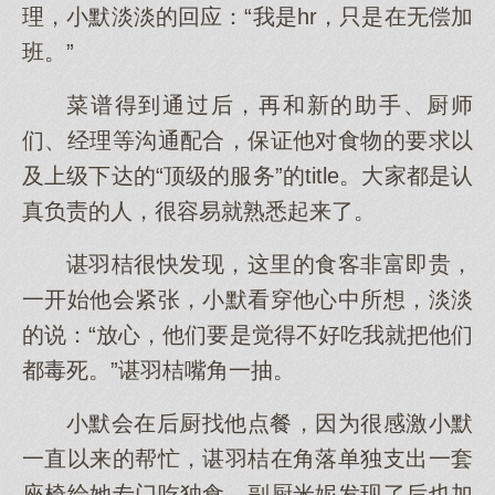
理，小默淡淡的回应：“我是hr，只是在无偿加
班。”
菜谱得到通过后，再和新的助手、厨师
们、经理等沟通配合，保证他对食物的要求以
及上级下达的“顶级的服务”的title。大家都是认
真负责的人，很容易就熟悉起来了。
谌羽桔很快发现，这里的食客非富即贵，
一开始他会紧张，小默看穿他心中所想，淡淡
的说：“放心，他们要是觉得不好吃我就把他们
都毒死。”谌羽桔嘴角一抽。
小默会在后厨找他点餐，因为很感激小默
一直以来的帮忙，谌羽桔在角落单独支出一套
座椅给她专门吃独食。副厨米妮发现了后也加