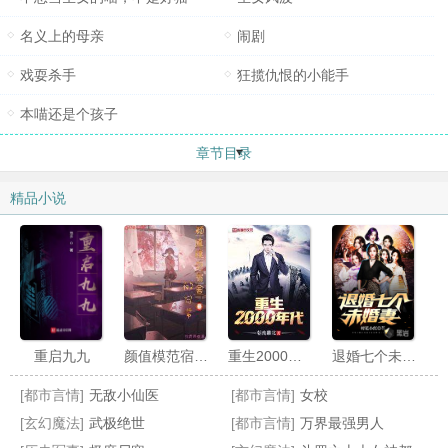
名义上的母亲
闹剧
戏耍杀手
狂揽仇恨的小能手
本喵还是个孩子
章节目录
精品小说
重启九九
颜值模范宿舍的日常
重生2000年代
退婚七个未婚妻
[都市言情]
无敌小仙医
[都市言情]
女校
[玄幻魔法]
武极绝世
[都市言情]
万界最强男人